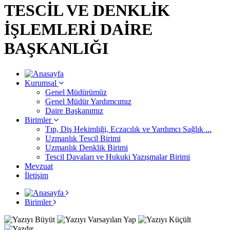
TESCİL VE DENKLİK
İŞLEMLERİ DAİRE
BAŞKANLIĞI
Kurumsal
Genel Müdürümüz
Genel Müdür Yardımcımız
Daire Başkanımız
Birimler
Tıp, Diş Hekimliği, Eczacılık ve Yardımcı Sağlık ...
Uzmanlık Tescil Birimi
Uzmanlık Denklik Birimi
Tescil Davaları ve Hukuki Yazışmalar Birimi
Mevzuat
İletişim
Birimler