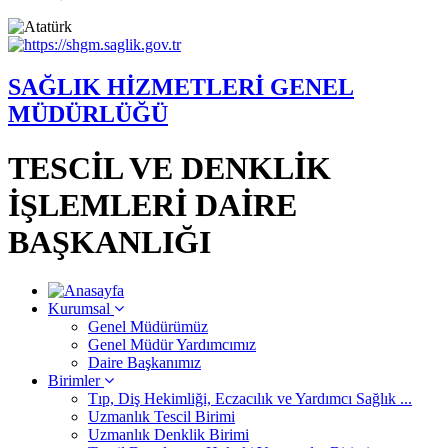
SAĞLIK HİZMETLERİ GENEL
MÜDÜRLÜĞÜ
TESCİL VE DENKLİK
İŞLEMLERİ DAİRE
BAŞKANLIĞI
Kurumsal
Genel Müdürümüz
Genel Müdür Yardımcımız
Daire Başkanımız
Birimler
Tıp, Diş Hekimliği, Eczacılık ve Yardımcı Sağlık ...
Uzmanlık Tescil Birimi
Uzmanlık Denklik Birimi