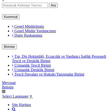
×
Ara
Kurumsal
Genel Müdürümüz
Genel Müdür Yardımcımız
Daire Başkanımız
Birimler
Tıp, Diş Hekimliği, Eczacılık ve Yardımcı Sağlık Personeli
Tescil ve Denklik Birimi
Uzmanlık Tescil Birimi
Uzmanlık Denklik Birimi
Tescil Davaları ve Hukuki Yazışmalar Birimi
Mevzuat
İletişim
Select Language
▼
Site Haritası