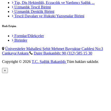
Tıp, Diş Hekimliği, Eczacılık ve Yardımcı Sağlık ...
Uzmanlık Tescil Birimi
Uzmanlık Denklik Birimi
Tescil Davaları ve Hukuki Yazışmalar Birimi
Hızlı Erişim
Formlar/Dilekçeler
Birimler
Üniversiteler Mahallesi Şehit Mehmet Bayraktar Caddesi No:3
Çankaya/Ankara
Daire Başkanlığı: 90 (312) 585 15 30
Copyright © 2026
T.C. Sağlık Bakanlığı
Tüm hakları saklıdır.
×